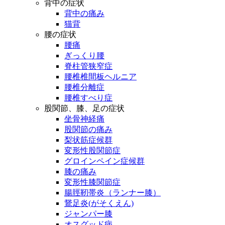
背中の症状
背中の痛み
猫背
腰の症状
腰痛
ぎっくり腰
脊柱管狭窄症
腰椎椎間板ヘルニア
腰椎分離症
腰椎すべり症
股関節、膝、足の症状
坐骨神経痛
股関節の痛み
梨状筋症候群
変形性股関節症
グロインペイン症候群
膝の痛み
変形性膝関節症
腸脛靭帯炎（ランナー膝）
鵞足炎(がそくえん)
ジャンパー膝
オスグッド病