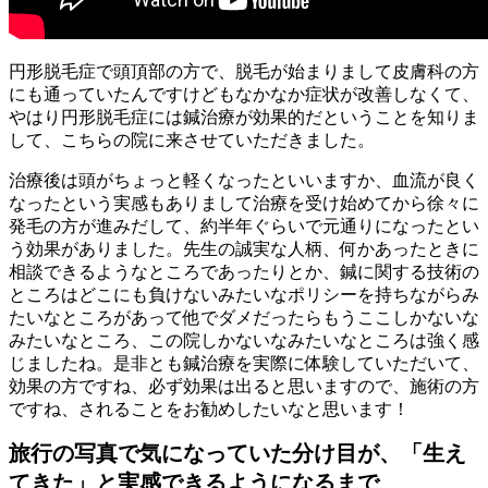
円形脱毛症で頭頂部の方で、脱毛が始まりまして皮膚科の方
にも通っていたんですけどもなかなか症状が改善しなくて、
やはり円形脱毛症には鍼治療が効果的だということを知りま
して、こちらの院に来させていただきました。
治療後は頭がちょっと軽くなったといいますか、血流が良く
なったという実感もありまして治療を受け始めてから徐々に
発毛の方が進みだして、約半年ぐらいで元通りになったとい
う効果がありました。先生の誠実な人柄、何かあったときに
相談できるようなところであったりとか、鍼に関する技術の
ところはどこにも負けないみたいなポリシーを持ちながらみ
たいなところがあって他でダメだったらもうここしかないな
みたいなところ、この院しかないなみたいなところは強く感
じましたね。是非とも鍼治療を実際に体験していただいて、
効果の方ですね、必ず効果は出ると思いますので、施術の方
ですね、されることをお勧めしたいなと思います！
旅行の写真で気になっていた分け目が、「生え
てきた」と実感できるようになるまで