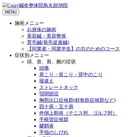
MENU
施術メニュー
お身体の施術
美容鍼・美容整体
育毛鍼(発毛促進鍼)
【同業者・同業学生】の方のためのコース
症状別メニュー
頭、首、肩、腕の症状
頭痛
肩こり・首こり・背中のこり
寝違え
ストレートネック
顎関節症
胸郭出口症候群(斜角筋症候群など)
四十肩・五十肩
外側上顆炎（テニス肘、ゴルフ肘）
手根管症候群
腱鞘炎
手指のしびれ