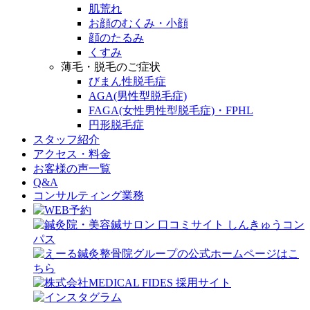
肌荒れ
お顔のむくみ・小顔
顔のたるみ
くすみ
薄毛・脱毛のご症状
びまん性脱毛症
AGA(男性型脱毛症)
FAGA(女性男性型脱毛症)・FPHL
円形脱毛症
スタッフ紹介
アクセス・料金
お客様の声一覧
Q&A
コンサルティング業務