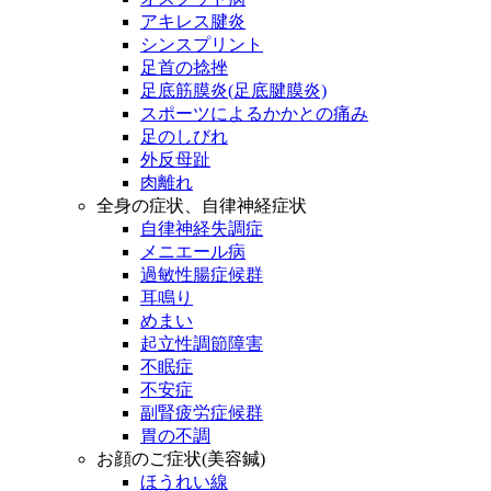
アキレス腱炎
シンスプリント
足首の捻挫
足底筋膜炎(足底腱膜炎)
スポーツによるかかとの痛み
足のしびれ
外反母趾
肉離れ
全身の症状、自律神経症状
自律神経失調症
メニエール病
過敏性腸症候群
耳鳴り
めまい
起立性調節障害
不眠症
不安症
副腎疲労症候群
胃の不調
お顔のご症状(美容鍼)
ほうれい線