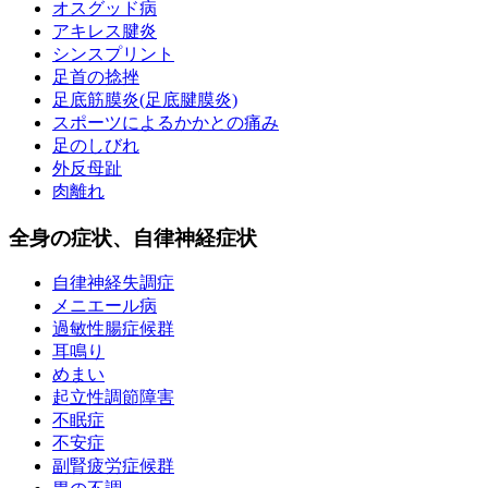
オスグッド病
アキレス腱炎
シンスプリント
足首の捻挫
足底筋膜炎(足底腱膜炎)
スポーツによるかかとの痛み
足のしびれ
外反母趾
肉離れ
全身の症状、自律神経症状
自律神経失調症
メニエール病
過敏性腸症候群
耳鳴り
めまい
起立性調節障害
不眠症
不安症
副腎疲労症候群