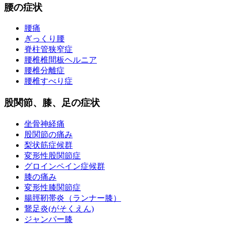
腰の症状
腰痛
ぎっくり腰
脊柱管狭窄症
腰椎椎間板ヘルニア
腰椎分離症
腰椎すべり症
股関節、膝、足の症状
坐骨神経痛
股関節の痛み
梨状筋症候群
変形性股関節症
グロインペイン症候群
膝の痛み
変形性膝関節症
腸脛靭帯炎（ランナー膝）
鵞足炎(がそくえん)
ジャンパー膝