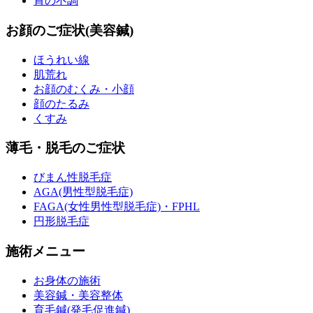
胃の不調
お顔のご症状(美容鍼)
ほうれい線
肌荒れ
お顔のむくみ・小顔
顔のたるみ
くすみ
薄毛・脱毛のご症状
びまん性脱毛症
AGA(男性型脱毛症)
FAGA(女性男性型脱毛症)・FPHL
円形脱毛症
施術メニュー
お身体の施術
美容鍼・美容整体
育毛鍼(発毛促進鍼)