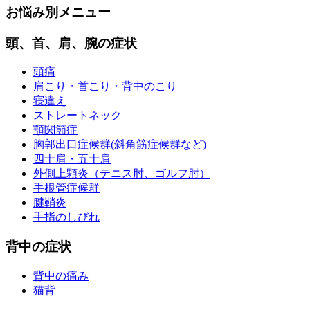
お悩み別メニュー
頭、首、肩、腕の症状
頭痛
肩こり・首こり・背中のこり
寝違え
ストレートネック
顎関節症
胸郭出口症候群(斜角筋症候群など)
四十肩・五十肩
外側上顆炎（テニス肘、ゴルフ肘）
手根管症候群
腱鞘炎
手指のしびれ
背中の症状
背中の痛み
猫背