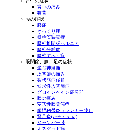
背中の症状
背中の痛み
猫背
腰の症状
腰痛
ぎっくり腰
脊柱管狭窄症
腰椎椎間板ヘルニア
腰椎分離症
腰椎すべり症
股関節、膝、足の症状
坐骨神経痛
股関節の痛み
梨状筋症候群
変形性股関節症
グロインペイン症候群
膝の痛み
変形性膝関節症
腸脛靭帯炎（ランナー膝）
鵞足炎(がそくえん)
ジャンパー膝
オスグッド病