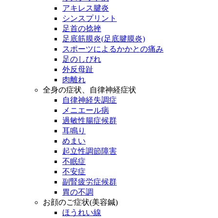
アキレス腱炎
シンスプリント
足首の捻挫
足底筋膜炎(足底腱膜炎)
スポーツによるかかとの痛み
足のしびれ
外反母趾
肉離れ
全身の症状、自律神経症状
自律神経失調症
メニエール病
過敏性腸症候群
耳鳴り
めまい
起立性調節障害
不眠症
不安症
副腎疲労症候群
胃の不調
お顔のご症状(美容鍼)
ほうれい線