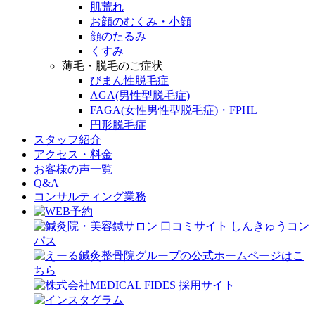
肌荒れ
お顔のむくみ・小顔
顔のたるみ
くすみ
薄毛・脱毛のご症状
びまん性脱毛症
AGA(男性型脱毛症)
FAGA(女性男性型脱毛症)・FPHL
円形脱毛症
スタッフ紹介
アクセス・料金
お客様の声一覧
Q&A
コンサルティング業務