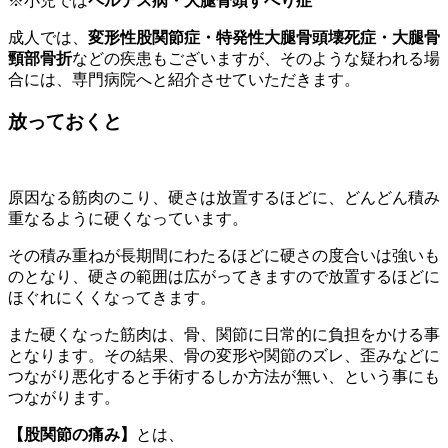
※小児では
ペルテス病・大腿骨頭すべり症
成人では、
変形性股関節症・特発性大腿骨頭壊死症・大腿骨
頸部骨折
などの疾患もございますが、そのような疑われる場
合には、専門病院へと紹介させていただきます。
放っておくと
原因なる筋肉のこり、硬さは放置するほどに、どんどん積み
重なるように硬くなっています。
その積み重ねが長期間にわたるほどに硬さの度合いは強いも
のとなり、硬さの範囲は広がってきますので放置するほどに
ほぐれにくくなってきます。
また硬くなった筋肉は、骨、関節に日常的に負担をかける事
となります。その結果、骨の変形や関節のズレ、歪みなどに
つながり悪化すると手術するしか方法が無い、という事にも
つながります。
【股関節の痛み】
とは、