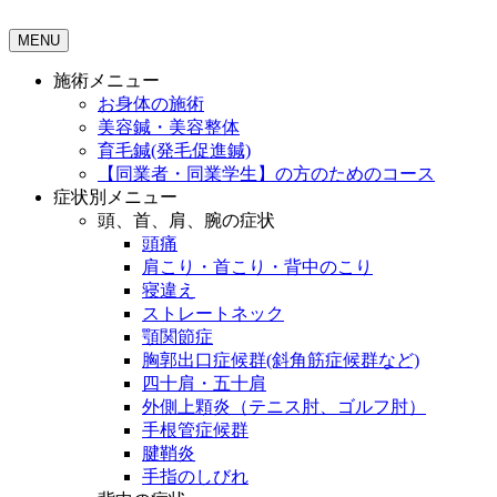
MENU
施術メニュー
お身体の施術
美容鍼・美容整体
育毛鍼(発毛促進鍼)
【同業者・同業学生】の方のためのコース
症状別メニュー
頭、首、肩、腕の症状
頭痛
肩こり・首こり・背中のこり
寝違え
ストレートネック
顎関節症
胸郭出口症候群(斜角筋症候群など)
四十肩・五十肩
外側上顆炎（テニス肘、ゴルフ肘）
手根管症候群
腱鞘炎
手指のしびれ