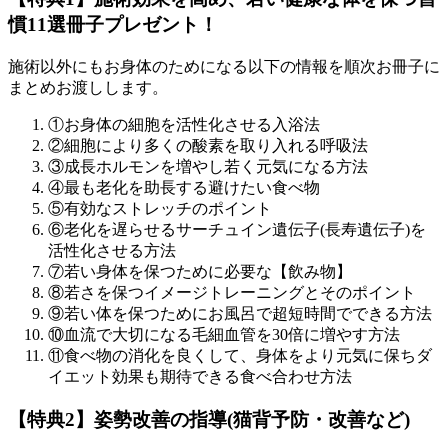
慣11選冊子プレゼント！
施術以外にもお身体のためになる以下の情報を順次お冊子に
まとめお渡しします。
①お身体の細胞を活性化させる入浴法
②細胞により多くの酸素を取り入れる呼吸法
③成長ホルモンを増やし若く元気になる方法
④最も老化を助長する避けたい食べ物
⑤有効なストレッチのポイント
⑥老化を遅らせるサーチュイン遺伝子(長寿遺伝子)を
活性化させる方法
⑦若い身体を保つために必要な【飲み物】
⑧若さを保つイメージトレーニングとそのポイント
⑨若い体を保つためにお風呂で超短時間でできる方法
⑩血流で大切になる毛細血管を30倍に増やす方法
⑪食べ物の消化を良くして、身体をより元気に保ちダ
イエット効果も期待できる食べ合わせ方法
【特典2】姿勢改善の指導(猫背予防・改善など)