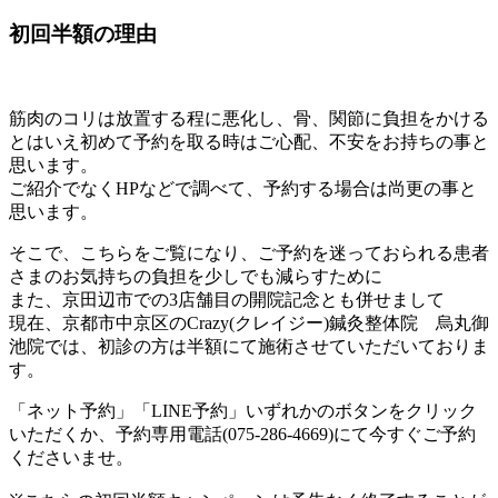
初回半額の理由
筋肉のコリは放置する程に悪化し、骨、関節に負担をかける
とはいえ初めて予約を取る時はご心配、不安をお持ちの事と
思います。
ご紹介でなく
HP
などで調べて、予約する場合は尚更の事と
思います。
そこで、こちらをご覧になり、ご予約を迷っておられる患者
さまのお気持ちの負担を少しでも減らすために
また、京田辺市での
3
店舗目の開院記念とも併せまして
現在、京都市中京区の
Crazy(
クレイジー
)
鍼灸整体院 烏丸御
池院では、初診の方は半額にて施術させていただいておりま
す。
「ネット予約」「
LINE
予約」いずれかのボタンをクリック
いただくか、予約専用電話
(075-286-4669)
にて今すぐご予約
くださいませ。