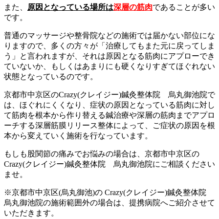
また、
原因となっている場所は
深層の筋肉
であることが多い
です。
普通のマッサージや整骨院などの施術では届かない部位にな
りますので、多くの方々が「治療してもまた元に戻ってしま
う」と言われますが、それは原因となる筋肉にアプローでき
ていないか、もしくはあまりにも硬くなりすぎてほぐれない
状態となっているのです。
京都市中京区のCrazy(クレイジー)鍼灸整体院 烏丸御池院で
は、ほぐれにくくなり、症状の原因となっている筋肉に対し
て筋肉を根本から作り替える鍼治療や深層の筋肉までアプロ
ーチする深層筋膜リリース整体によって、ご症状の原因を根
本から変えていく施術を行なっています。
もしも股関節の痛みでお悩みの場合は、京都市中京区の
Crazy(クレイジー)鍼灸整体院 烏丸御池院にご相談ください
ませ。
※京都市中京区(烏丸御池)の Crazy(クレイジー)鍼灸整体院
烏丸御池院の施術範囲外の場合は、提携病院へご紹介させて
いただきます。