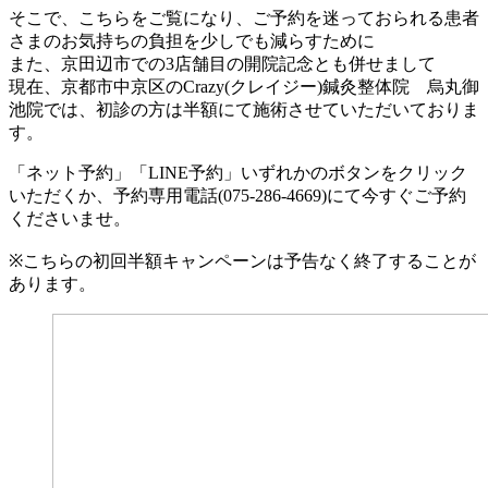
そこで、こちらをご覧になり、ご予約を迷っておられる患者
さまのお気持ちの負担を少しでも減らすために
また、京田辺市での
3
店舗目の開院記念とも併せまして
現在、京都市中京区の
Crazy(
クレイジー
)
鍼灸整体院 烏丸御
池院では、初診の方は半額にて施術させていただいておりま
す。
「ネット予約」「
LINE
予約」いずれかのボタンをクリック
いただくか、予約専用電話
(075-286-4669)
にて今すぐご予約
くださいませ。
※
こちらの初回半額キャンペーンは予告なく終了することが
あります。