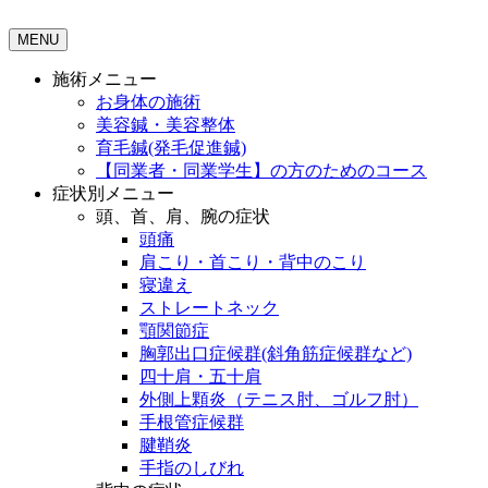
MENU
施術メニュー
お身体の施術
美容鍼・美容整体
育毛鍼(発毛促進鍼)
【同業者・同業学生】の方のためのコース
症状別メニュー
頭、首、肩、腕の症状
頭痛
肩こり・首こり・背中のこり
寝違え
ストレートネック
顎関節症
胸郭出口症候群(斜角筋症候群など)
四十肩・五十肩
外側上顆炎（テニス肘、ゴルフ肘）
手根管症候群
腱鞘炎
手指のしびれ