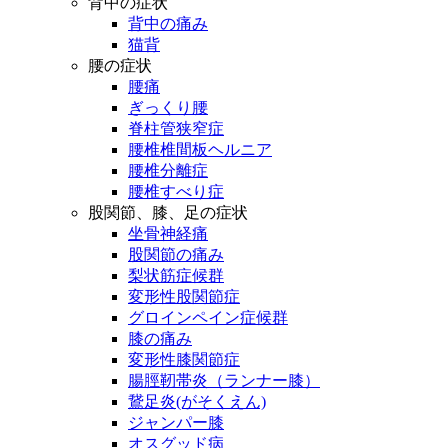
背中の症状
背中の痛み
猫背
腰の症状
腰痛
ぎっくり腰
脊柱管狭窄症
腰椎椎間板ヘルニア
腰椎分離症
腰椎すべり症
股関節、膝、足の症状
坐骨神経痛
股関節の痛み
梨状筋症候群
変形性股関節症
グロインペイン症候群
膝の痛み
変形性膝関節症
腸脛靭帯炎（ランナー膝）
鵞足炎(がそくえん)
ジャンパー膝
オスグッド病