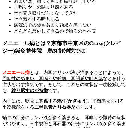
めまいは、治ってもまた繰り返している
耳鳴りや耳の詰まり感がある
音が聞き取りづらくなってきた
吐き気がする時もある
病院のでの薬もあまり効果を感じない
どんどん悪化してきるので治るのか不安
メニエール病とは？京都市中京区のCrazy(クレイ
ジー)鍼灸整体院 烏丸御池院では
メニエール病
とは、内耳にリンパ液が溜まることによって、
回転性のめまい、耳鳴りや難聴、耳閉感や吐き気
などを伴う
症状を出す病気です。そして、これらの症状は一度軽減して
も、
繰り返すのが特徴
です。
内耳には、聴覚に関係する
蝸牛(かぎゅう)
、平衡感覚を司る
平衡機能を司る
三半規管と耳石器
があります。
蝸牛の部分にリンパ液が多く溜まると、耳鳴りや難聴の症状
が出やすく、三半規管と耳石器の部分にリンパ液が多く溜ま