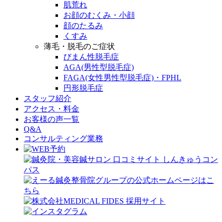
肌荒れ
お顔のむくみ・小顔
顔のたるみ
くすみ
薄毛・脱毛のご症状
びまん性脱毛症
AGA(男性型脱毛症)
FAGA(女性男性型脱毛症)・FPHL
円形脱毛症
スタッフ紹介
アクセス・料金
お客様の声一覧
Q&A
コンサルティング業務