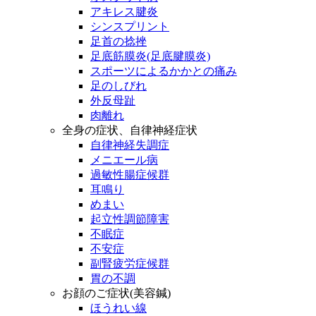
アキレス腱炎
シンスプリント
足首の捻挫
足底筋膜炎(足底腱膜炎)
スポーツによるかかとの痛み
足のしびれ
外反母趾
肉離れ
全身の症状、自律神経症状
自律神経失調症
メニエール病
過敏性腸症候群
耳鳴り
めまい
起立性調節障害
不眠症
不安症
副腎疲労症候群
胃の不調
お顔のご症状(美容鍼)
ほうれい線