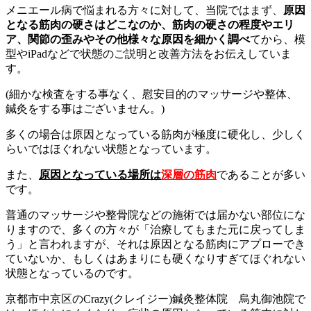
メニエール病で悩まれる方々に対して、当院ではまず、
原因
となる筋肉の硬さはどこなのか、筋肉の硬さの程度やエリ
ア、関節の歪みやその他様々な原因を細かく調べ
てから、模
型やiPadなどで状態のご説明と改善方法をお伝えしていま
す。
(細かな検査をする事なく、慰安目的のマッサージや整体、
鍼灸をする事はございません。)
多くの場合は原因となっている筋肉が極度に硬化し、少しく
らいではほぐれない状態となっています。
また、
原因となっている場所は
深層の筋肉
であることが多い
です。
普通のマッサージや整骨院などの施術では届かない部位にな
りますので、多くの方々が「治療してもまた元に戻ってしま
う」と言われますが、それは原因となる筋肉にアプローでき
ていないか、もしくはあまりにも硬くなりすぎてほぐれない
状態となっているのです。
京都市中京区のCrazy(クレイジー)鍼灸整体院 烏丸御池院で