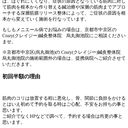
は、ほぐれにくくなり、症状の原因となっている筋肉に対し
て筋肉を根本から作り替える鍼治療や深層の筋肉までアプロ
ーチする深層筋膜リリース整体によって、ご症状の原因を根
本から変えていく施術を行なっています。
もしもメニエール病でお悩みの場合は、京都市中京区の
Crazy(クレイジー)鍼灸整体院 烏丸御池院にご相談ください
ませ。
※京都市中京区(烏丸御池)の Crazy(クレイジー)鍼灸整体院
烏丸御池院の施術範囲外の場合は、提携病院へご紹介させて
いただきます。
初回半額の理由
筋肉のコリは放置する程に悪化し、骨、関節に負担をかける
とはいえ初めて予約を取る時はご心配、不安をお持ちの事と
思います。
ご紹介でなく
HP
などで調べて、予約する場合は尚更の事と
思います。