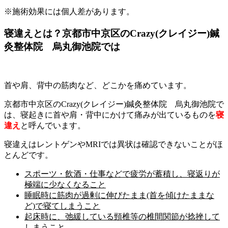
※施術効果には個人差があります。
寝違えとは？京都市中京区のCrazy(クレイジー)鍼
灸整体院 烏丸御池院では
首や肩、背中の筋肉など、どこかを痛めています。
京都市中京区のCrazy(クレイジー)鍼灸整体院 烏丸御池院で
は、寝起きに首や肩・背中にかけて痛みが出ているものを
寝
違え
と呼んでいます。
寝違えはレントゲンやMRIでは異状は確認できないことがほ
とんどです。
スポーツ・飲酒・仕事などで疲労が蓄積し、寝返りが
極端に少なくなること
睡眠時に筋肉が過剰に伸びたまま(首を傾けたままな
ど)で寝てしまうこと
起床時に、弛緩している頸椎等の椎間関節が捻挫して
しまうこと