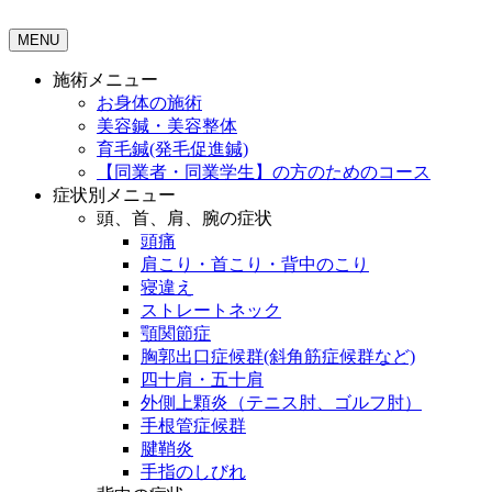
MENU
施術メニュー
お身体の施術
美容鍼・美容整体
育毛鍼(発毛促進鍼)
【同業者・同業学生】の方のためのコース
症状別メニュー
頭、首、肩、腕の症状
頭痛
肩こり・首こり・背中のこり
寝違え
ストレートネック
顎関節症
胸郭出口症候群(斜角筋症候群など)
四十肩・五十肩
外側上顆炎（テニス肘、ゴルフ肘）
手根管症候群
腱鞘炎
手指のしびれ