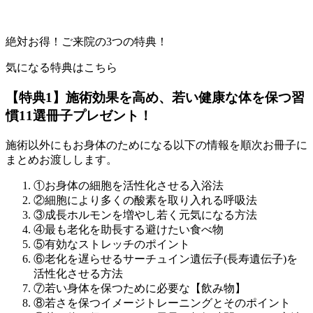
絶対お得！ご来院の3つの特典！
気になる特典はこちら
【特典1】施術効果を高め、若い健康な体を保つ習
慣11選冊子プレゼント！
施術以外にもお身体のためになる以下の情報を順次お冊子に
まとめお渡しします。
①お身体の細胞を活性化させる入浴法
②細胞により多くの酸素を取り入れる呼吸法
③成長ホルモンを増やし若く元気になる方法
④最も老化を助長する避けたい食べ物
⑤有効なストレッチのポイント
⑥老化を遅らせるサーチュイン遺伝子(長寿遺伝子)を
活性化させる方法
⑦若い身体を保つために必要な【飲み物】
⑧若さを保つイメージトレーニングとそのポイント