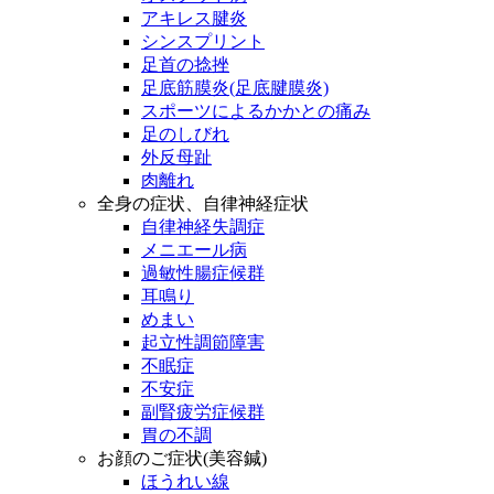
アキレス腱炎
シンスプリント
足首の捻挫
足底筋膜炎(足底腱膜炎)
スポーツによるかかとの痛み
足のしびれ
外反母趾
肉離れ
全身の症状、自律神経症状
自律神経失調症
メニエール病
過敏性腸症候群
耳鳴り
めまい
起立性調節障害
不眠症
不安症
副腎疲労症候群
胃の不調
お顔のご症状(美容鍼)
ほうれい線