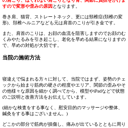
の肩こり、ほぐれない肩こりとなり骨、関節に負担をかけま
すので変形や歪みの原因
となります。
巻き肩、猫背、ストレートネック、更には頸椎症(頚椎の変
形)、頚椎ヘルニアなども元は肩首のこりが引き金です。
また、肩首のこりは、お顔の血流を阻害しますのでお顔のむ
くみやたるみを引き起こし、老化を早める結果になりますの
で、早めの対処が大切です。
当院の施術方法
寝違えで悩まれる方々に対して、当院ではまず、姿勢のチェ
ックから始まり筋肉の硬さの程度やエリア、関節の歪みやそ
の他様々な原因を細かく調べてから、模型やiPadなどで状態
のご説明と改善方法をお伝えしています。
(細かな検査をする事なく、慰安目的のマッサージや整体、
鍼灸をする事はございません。)
どこかの部分で筋肉が損傷し、痛みが出ているとともに周り