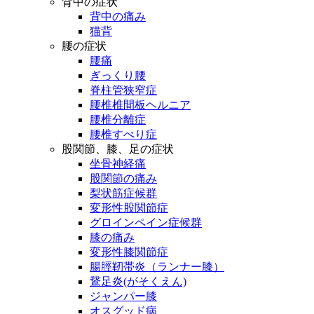
背中の症状
背中の痛み
猫背
腰の症状
腰痛
ぎっくり腰
脊柱管狭窄症
腰椎椎間板ヘルニア
腰椎分離症
腰椎すべり症
股関節、膝、足の症状
坐骨神経痛
股関節の痛み
梨状筋症候群
変形性股関節症
グロインペイン症候群
膝の痛み
変形性膝関節症
腸脛靭帯炎（ランナー膝）
鵞足炎(がそくえん)
ジャンパー膝
オスグッド病