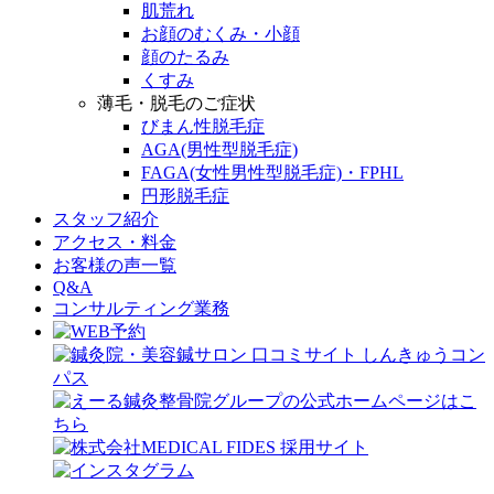
肌荒れ
お顔のむくみ・小顔
顔のたるみ
くすみ
薄毛・脱毛のご症状
びまん性脱毛症
AGA(男性型脱毛症)
FAGA(女性男性型脱毛症)・FPHL
円形脱毛症
スタッフ紹介
アクセス・料金
お客様の声一覧
Q&A
コンサルティング業務