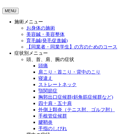
MENU
施術メニュー
お身体の施術
美容鍼・美容整体
育毛鍼(発毛促進鍼)
【同業者・同業学生】の方のためのコース
症状別メニュー
頭、首、肩、腕の症状
頭痛
肩こり・首こり・背中のこり
寝違え
ストレートネック
顎関節症
胸郭出口症候群(斜角筋症候群など)
四十肩・五十肩
外側上顆炎（テニス肘、ゴルフ肘）
手根管症候群
腱鞘炎
手指のしびれ