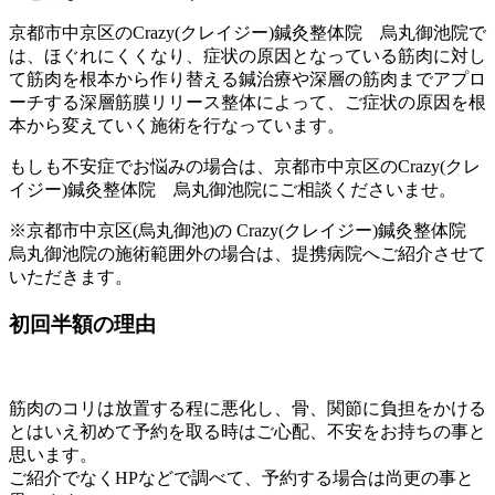
京都市中京区のCrazy(クレイジー)鍼灸整体院 烏丸御池院で
は、ほぐれにくくなり、症状の原因となっている筋肉に対し
て筋肉を根本から作り替える鍼治療や深層の筋肉までアプロ
ーチする深層筋膜リリース整体によって、ご症状の原因を根
本から変えていく施術を行なっています。
もしも不安症でお悩みの場合は、京都市中京区のCrazy(クレ
イジー)鍼灸整体院 烏丸御池院にご相談くださいませ。
※京都市中京区(烏丸御池)の Crazy(クレイジー)鍼灸整体院
烏丸御池院の施術範囲外の場合は、提携病院へご紹介させて
いただきます。
初回半額の理由
筋肉のコリは放置する程に悪化し、骨、関節に負担をかける
とはいえ初めて予約を取る時はご心配、不安をお持ちの事と
思います。
ご紹介でなく
HP
などで調べて、予約する場合は尚更の事と