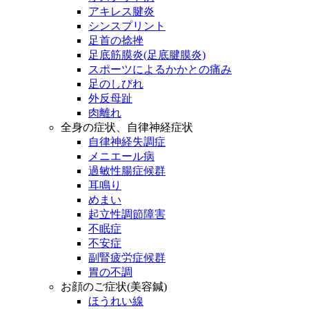
アキレス腱炎
シンスプリント
足首の捻挫
足底筋膜炎(足底腱膜炎)
スポーツによるかかとの痛み
足のしびれ
外反母趾
肉離れ
全身の症状、自律神経症状
自律神経失調症
メニエール病
過敏性腸症候群
耳鳴り
めまい
起立性調節障害
不眠症
不安症
副腎疲労症候群
胃の不調
お顔のご症状(美容鍼)
ほうれい線