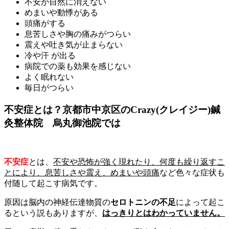
不安が自然に消えない
めまいや動悸がある
頭痛がする
息苦しさや胸の痛みがつらい
震えや吐き気が止まらない
冷や汗 が出る
病院での薬も効果を感じない
よく眠れない
毎日がつらい
不安症とは？京都市中京区のCrazy(クレイジー)鍼
灸整体院 烏丸御池院では
不安症
とは、
不安や恐怖が強く現れたり、何度も繰り返すこ
とにより、息苦しさや震え、めまいや頭痛
など色々な症状も
付随して起こす病気です。
原因は脳内の神経伝達物質の
セロトニンの不足
によって起こ
るという説もありますが、
はっきりとはわかっていません。