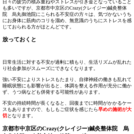
日々の疲労の積み重ねやストレスが引き金となっていること
も多いですが、京都市中京区のCrazy(クレイジー)鍼灸整体
院 烏丸御池院にこられる不安症の方々は、気づかないうち
にお身体に筋肉のコリを溜め、無意識のうちにストレスを感
じておられる方がほとんどです。
放っておくと
日常生活に対する不安が過剰に積もり、生活リズムが乱れた
り社会参加がスムーズにできなくなります。
強い不安によりストレスもたまり、自律神経の働きも乱れて
睡眠状態にも影響が出ると、体調を整える作用が充分に働か
ず、うつ病なども併発する可能性があります。
不安の持続時間が長くなると、回復までに時間がかかるケー
スもありますので、もしもご症状を感じたら
早めの施術が大
切
となります。
京都市中京区のCrazy(クレイジー)鍼灸整体院 烏