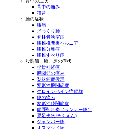
背中の症状
背中の痛み
猫背
腰の症状
腰痛
ぎっくり腰
脊柱管狭窄症
腰椎椎間板ヘルニア
腰椎分離症
腰椎すべり症
股関節、膝、足の症状
坐骨神経痛
股関節の痛み
梨状筋症候群
変形性股関節症
グロインペイン症候群
膝の痛み
変形性膝関節症
腸脛靭帯炎（ランナー膝）
鵞足炎(がそくえん)
ジャンパー膝
オスグッド病