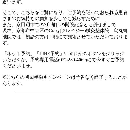
思います。
そこで、こちらをご覧になり、ご予約を迷っておられる患者
さまのお気持ちの負担を少しでも減らすために
また、京田辺市での
3
店舗目の開院記念とも併せまして
現在、京都市中京区の
Crazy(
クレイジー
)
鍼灸整体院 烏丸御
池院では、初診の方は半額にて施術させていただいておりま
す。
「ネット予約」「
LINE
予約」いずれかのボタンをクリック
いただくか、予約専用電話
(075-286-4669)
にて今すぐご予約
くださいませ。
※
こちらの初回半額キャンペーンは予告なく終了することが
あります。