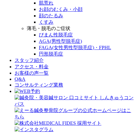
肌荒れ
お顔のむくみ・小顔
顔のたるみ
くすみ
薄毛・脱毛のご症状
びまん性脱毛症
AGA(男性型脱毛症)
FAGA(女性男性型脱毛症)・FPHL
円形脱毛症
スタッフ紹介
アクセス・料金
お客様の声一覧
Q&A
コンサルティング業務