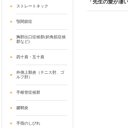
「先生の愛が凄
ストレートネック
顎関節症
胸郭出口症候群(斜角筋症候
群など)
四十肩・五十肩
外側上顆炎（テニス肘、ゴ
ルフ肘）
手根管症候群
腱鞘炎
手指のしびれ