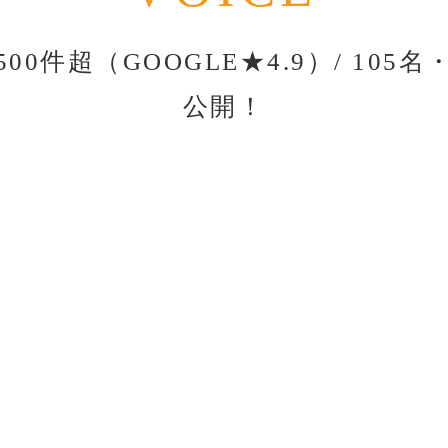
00件超（GOOGLE★4.9）/
105
公開！