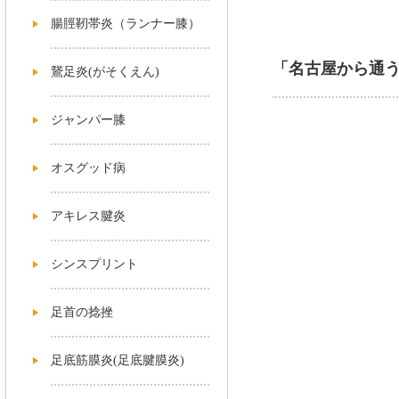
腸脛靭帯炎（ランナー膝）
「名古屋から通
鵞足炎(がそくえん)
ジャンパー膝
オスグッド病
アキレス腱炎
シンスプリント
足首の捻挫
足底筋膜炎(足底腱膜炎)