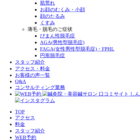
肌荒れ
お顔のむくみ・小顔
顔のたるみ
くすみ
薄毛・脱毛のご症状
びまん性脱毛症
AGA(男性型脱毛症)
FAGA(女性男性型脱毛症)・FPHL
円形脱毛症
スタッフ紹介
アクセス・料金
お客様の声一覧
Q&A
コンサルティング業務
TOP
アクセス
料金
スタッフ紹介
WEB予約