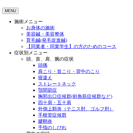
MENU
施術メニュー
お身体の施術
美容鍼・美容整体
育毛鍼(発毛促進鍼)
【同業者・同業学生】の方のためのコース
症状別メニュー
頭、首、肩、腕の症状
頭痛
肩こり・首こり・背中のこり
寝違え
ストレートネック
顎関節症
胸郭出口症候群(斜角筋症候群など)
四十肩・五十肩
外側上顆炎（テニス肘、ゴルフ肘）
手根管症候群
腱鞘炎
手指のしびれ