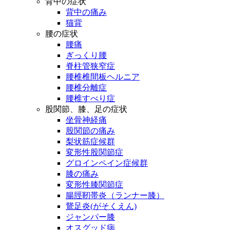
背中の症状
背中の痛み
猫背
腰の症状
腰痛
ぎっくり腰
脊柱管狭窄症
腰椎椎間板ヘルニア
腰椎分離症
腰椎すべり症
股関節、膝、足の症状
坐骨神経痛
股関節の痛み
梨状筋症候群
変形性股関節症
グロインペイン症候群
膝の痛み
変形性膝関節症
腸脛靭帯炎（ランナー膝）
鵞足炎(がそくえん)
ジャンパー膝
オスグッド病