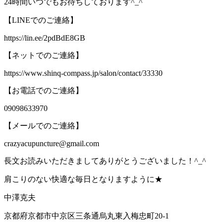
24
時間いつでもお待ちしております
^_^
【
LINE
でのご連絡】
https://lin.ee/2pdBdE8GB
【ネットでのご連絡】
https://www.shinq-compass.jp/salon/contact/33330
【お電話でのご連絡】
09098633970
【メールでのご連絡】
crazyacupuncture@gmail.com
長文お読みいただきましてありがとうございました！
^_^
肩こりのない快適な毎日となりますように
★
中澤克夫
京都府京都市中京区三条通烏丸東入梅忠町
20-1