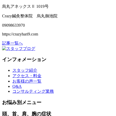
烏丸アネックス
Ⅱ 1019
号
Crazy
鍼灸整体院 烏丸御池院
09098633970
https://crazyhari9.com
記事一覧へ
インフォメーション
スタッフ紹介
アクセス・料金
お客様の声一覧
Q&A
コンサルティング業務
お悩み別メニュー
頭、首、肩、腕の症状