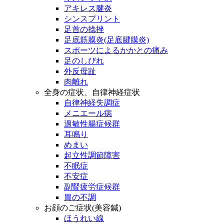
アキレス腱炎
シンスプリント
足首の捻挫
足底筋膜炎(足底腱膜炎)
スポーツによるかかとの痛み
足のしびれ
外反母趾
肉離れ
全身の症状、自律神経症状
自律神経失調症
メニエール病
過敏性腸症候群
耳鳴り
めまい
起立性調節障害
不眠症
不安症
副腎疲労症候群
胃の不調
お顔のご症状(美容鍼)
ほうれい線