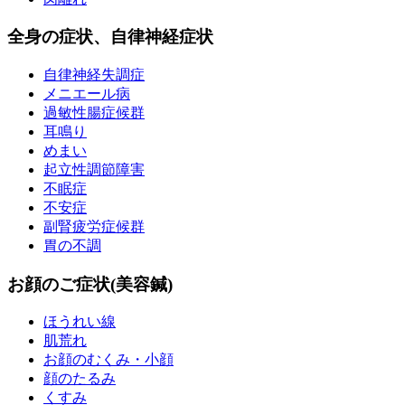
全身の症状、自律神経症状
自律神経失調症
メニエール病
過敏性腸症候群
耳鳴り
めまい
起立性調節障害
不眠症
不安症
副腎疲労症候群
胃の不調
お顔のご症状(美容鍼)
ほうれい線
肌荒れ
お顔のむくみ・小顔
顔のたるみ
くすみ