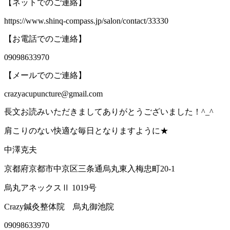
【ネットでのご連絡】
https://www.shinq-compass.jp/salon/contact/33330
【お電話でのご連絡】
09098633970
【メールでのご連絡】
crazyacupuncture@gmail.com
長文お読みいただきましてありがとうございました！
^_^
肩こりのない快適な毎日となりますように
★
中澤克夫
京都府京都市中京区三条通烏丸東入梅忠町
20-1
烏丸アネックス
Ⅱ 1019
号
Crazy
鍼灸整体院 烏丸御池院
09098633970