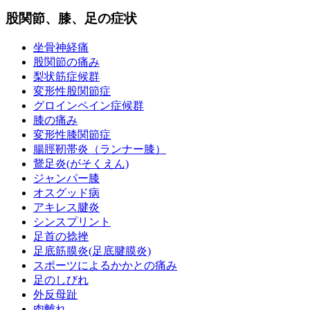
股関節、膝、足の症状
坐骨神経痛
股関節の痛み
梨状筋症候群
変形性股関節症
グロインペイン症候群
膝の痛み
変形性膝関節症
腸脛靭帯炎（ランナー膝）
鵞足炎(がそくえん)
ジャンパー膝
オスグッド病
アキレス腱炎
シンスプリント
足首の捻挫
足底筋膜炎(足底腱膜炎)
スポーツによるかかとの痛み
足のしびれ
外反母趾
肉離れ