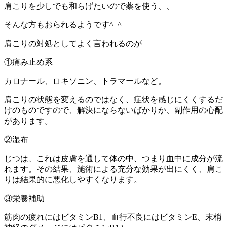
肩こりを少しでも和らげたいので薬を使う、、
そんな方もおられるようです
^_^
肩こりの対処としてよく言われるのが
①痛み止め系
カロナール
、
ロキソニン
、
トラマール
など。
肩こりの状態を変えるのではなく、症状を感じにくくするだ
けのものですので、解決にならないばかりか、副作用の心配
があります。
②湿布
じつは、これは皮膚を通して体の中、つまり血中に成分が流
れます。その結果、施術による充分な効果が出にくく、肩こ
りは結果的に悪化しやすくなります。
③栄養補助
筋肉の疲れにはビタミン
B1
、血行不良にはビタミン
E
、末梢