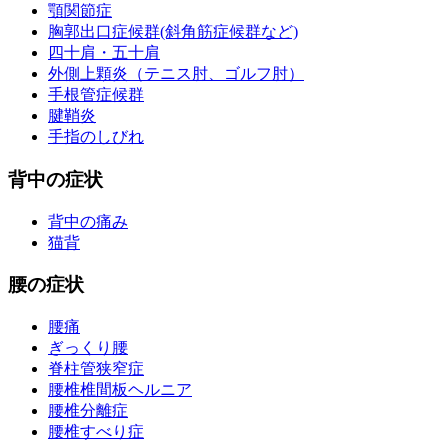
顎関節症
胸郭出口症候群(斜角筋症候群など)
四十肩・五十肩
外側上顆炎（テニス肘、ゴルフ肘）
手根管症候群
腱鞘炎
手指のしびれ
背中の症状
背中の痛み
猫背
腰の症状
腰痛
ぎっくり腰
脊柱管狭窄症
腰椎椎間板ヘルニア
腰椎分離症
腰椎すべり症