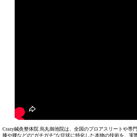
Crazy鍼灸整体院 烏丸御池院は、全国のプロアスリートや
膝や腰などの“ガチガチ”な症状に特化した本物の技術を、実