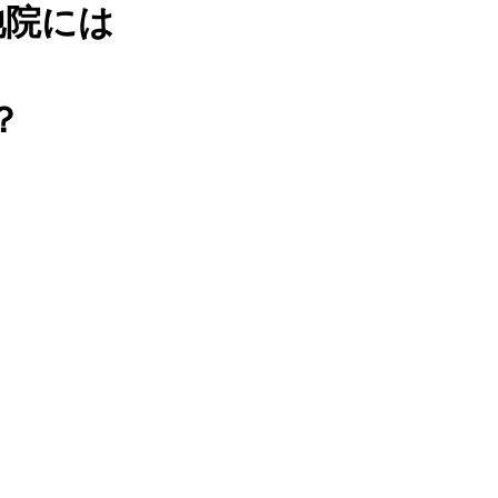
池院には
？