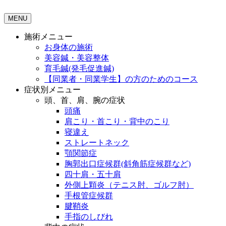
MENU
施術メニュー
お身体の施術
美容鍼・美容整体
育毛鍼(発毛促進鍼)
【同業者・同業学生】の方のためのコース
症状別メニュー
頭、首、肩、腕の症状
頭痛
肩こり・首こり・背中のこり
寝違え
ストレートネック
顎関節症
胸郭出口症候群(斜角筋症候群など)
四十肩・五十肩
外側上顆炎（テニス肘、ゴルフ肘）
手根管症候群
腱鞘炎
手指のしびれ