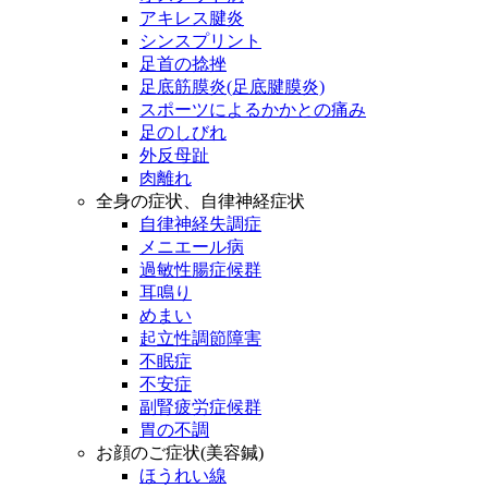
アキレス腱炎
シンスプリント
足首の捻挫
足底筋膜炎(足底腱膜炎)
スポーツによるかかとの痛み
足のしびれ
外反母趾
肉離れ
全身の症状、自律神経症状
自律神経失調症
メニエール病
過敏性腸症候群
耳鳴り
めまい
起立性調節障害
不眠症
不安症
副腎疲労症候群
胃の不調
お顔のご症状(美容鍼)
ほうれい線