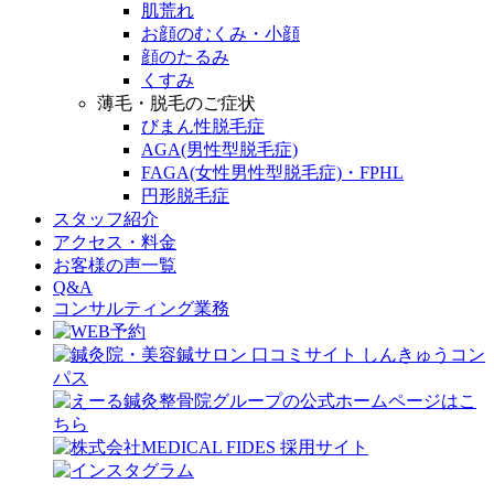
肌荒れ
お顔のむくみ・小顔
顔のたるみ
くすみ
薄毛・脱毛のご症状
びまん性脱毛症
AGA(男性型脱毛症)
FAGA(女性男性型脱毛症)・FPHL
円形脱毛症
スタッフ紹介
アクセス・料金
お客様の声一覧
Q&A
コンサルティング業務