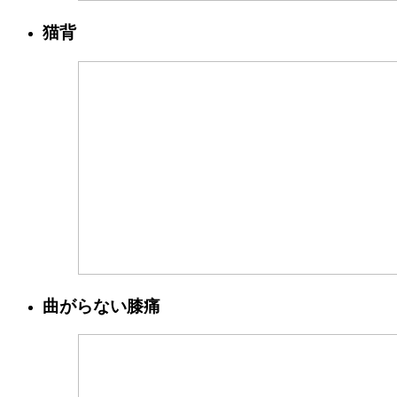
猫背
曲がらない膝痛