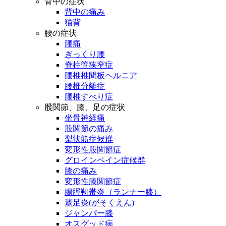
背中の症状
背中の痛み
猫背
腰の症状
腰痛
ぎっくり腰
脊柱管狭窄症
腰椎椎間板ヘルニア
腰椎分離症
腰椎すべり症
股関節、膝、足の症状
坐骨神経痛
股関節の痛み
梨状筋症候群
変形性股関節症
グロインペイン症候群
膝の痛み
変形性膝関節症
腸脛靭帯炎（ランナー膝）
鵞足炎(がそくえん)
ジャンパー膝
オスグッド病