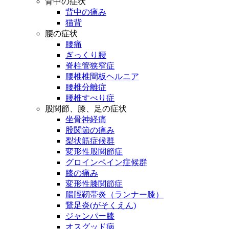
背中の症状
背中の痛み
猫背
腰の症状
腰痛
ぎっくり腰
脊柱管狭窄症
腰椎椎間板ヘルニア
腰椎分離症
腰椎すべり症
股関節、膝、足の症状
坐骨神経痛
股関節の痛み
梨状筋症候群
変形性股関節症
グロインペイン症候群
膝の痛み
変形性膝関節症
腸脛靭帯炎（ランナー膝）
鵞足炎(がそくえん)
ジャンパー膝
オスグッド病