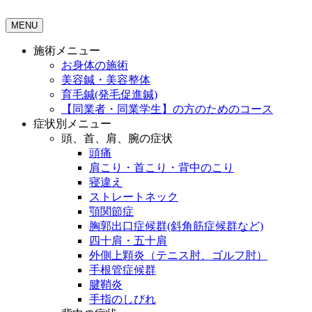
MENU
施術メニュー
お身体の施術
美容鍼・美容整体
育毛鍼(発毛促進鍼)
【同業者・同業学生】の方のためのコース
症状別メニュー
頭、首、肩、腕の症状
頭痛
肩こり・首こり・背中のこり
寝違え
ストレートネック
顎関節症
胸郭出口症候群(斜角筋症候群など)
四十肩・五十肩
外側上顆炎（テニス肘、ゴルフ肘）
手根管症候群
腱鞘炎
手指のしびれ