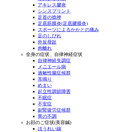
アキレス腱炎
シンスプリント
足首の捻挫
足底筋膜炎(足底腱膜炎)
スポーツによるかかとの痛み
足のしびれ
外反母趾
肉離れ
全身の症状、自律神経症状
自律神経失調症
メニエール病
過敏性腸症候群
耳鳴り
めまい
起立性調節障害
不眠症
不安症
副腎疲労症候群
胃の不調
お顔のご症状(美容鍼)
ほうれい線