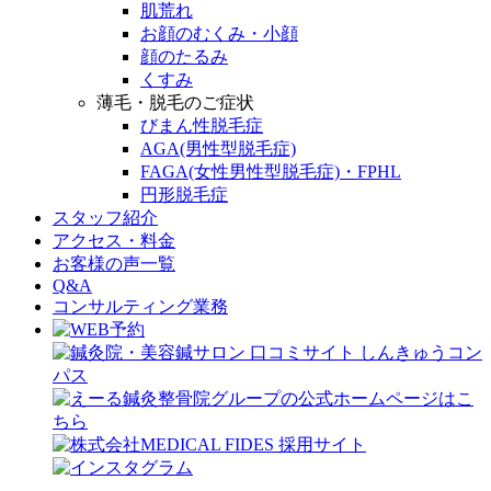
肌荒れ
お顔のむくみ・小顔
顔のたるみ
くすみ
薄毛・脱毛のご症状
びまん性脱毛症
AGA(男性型脱毛症)
FAGA(女性男性型脱毛症)・FPHL
円形脱毛症
スタッフ紹介
アクセス・料金
お客様の声一覧
Q&A
コンサルティング業務