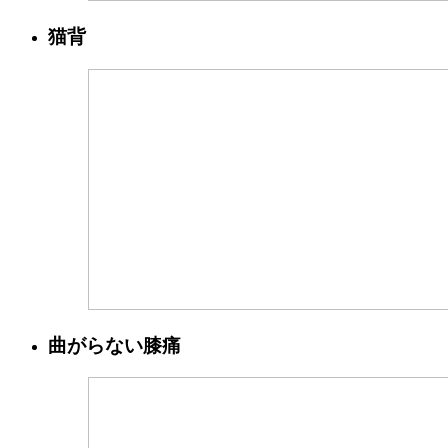
猫背
曲がらない膝痛