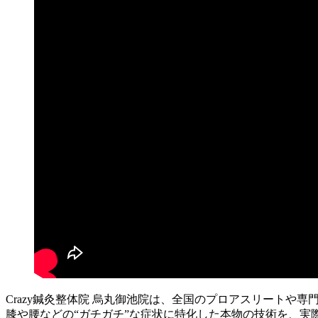
Crazy鍼灸整体院 烏丸御池院は、全国のプロアスリートや
膝や腰などの“ガチガチ”な症状に特化した本物の技術を、実