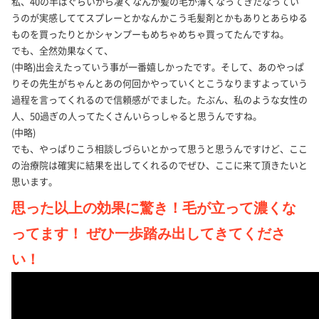
私、40の半ばぐらいから凄くなんか髪の毛が薄くなってきたなってい
うのが実感しててスプレーとかなんかこう毛髪剤とかもありとあらゆる
ものを買ったりとかシャンプーもめちゃめちゃ買ってたんですね。
でも、全然効果なくて、
(中略)出会えたっていう事が一番嬉しかったです。そして、あのやっぱ
りその先生がちゃんとあの何回かやっていくとこうなりますよっていう
過程を言ってくれるので信頼感がでました。たぶん、私のような女性の
人、50過ぎの人ってたくさんいらっしゃると思うんですね。
(中略)
でも、やっぱりこう相談しづらいとかって思うと思うんですけど、ここ
の治療院は確実に結果を出してくれるのでぜひ、ここに来て頂きたいと
思います。
思った以上の効果に驚き！毛が立って濃くな
ってます！ ぜひ一歩踏み出してきてくださ
い！