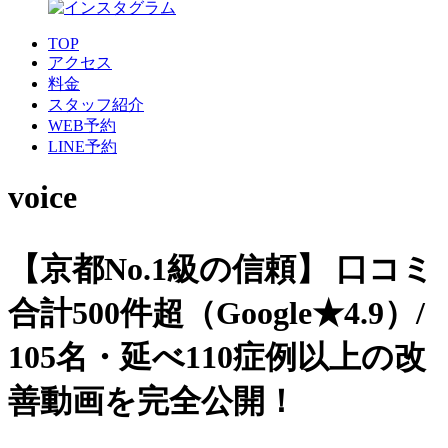
TOP
アクセス
料金
スタッフ紹介
WEB予約
LINE予約
voice
【京都No.1級の信頼】
口コミ
合計500件超（Google★4.9）/
105名・延べ110症例以上の改
善動画を完全公開！