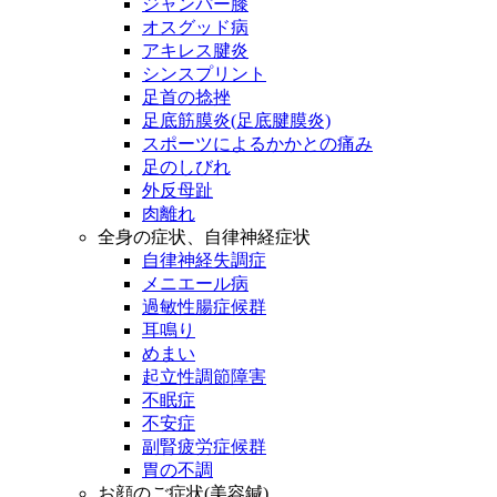
ジャンパー膝
オスグッド病
アキレス腱炎
シンスプリント
足首の捻挫
足底筋膜炎(足底腱膜炎)
スポーツによるかかとの痛み
足のしびれ
外反母趾
肉離れ
全身の症状、自律神経症状
自律神経失調症
メニエール病
過敏性腸症候群
耳鳴り
めまい
起立性調節障害
不眠症
不安症
副腎疲労症候群
胃の不調
お顔のご症状(美容鍼)