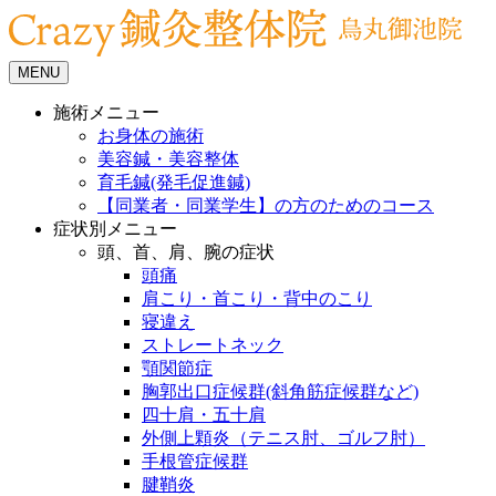
MENU
施術メニュー
お身体の施術
美容鍼・美容整体
育毛鍼(発毛促進鍼)
【同業者・同業学生】の方のためのコース
症状別メニュー
頭、首、肩、腕の症状
頭痛
肩こり・首こり・背中のこり
寝違え
ストレートネック
顎関節症
胸郭出口症候群(斜角筋症候群など)
四十肩・五十肩
外側上顆炎（テニス肘、ゴルフ肘）
手根管症候群
腱鞘炎