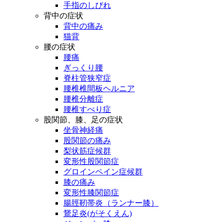
手指のしびれ
背中の症状
背中の痛み
猫背
腰の症状
腰痛
ぎっくり腰
脊柱管狭窄症
腰椎椎間板ヘルニア
腰椎分離症
腰椎すべり症
股関節、膝、足の症状
坐骨神経痛
股関節の痛み
梨状筋症候群
変形性股関節症
グロインペイン症候群
膝の痛み
変形性膝関節症
腸脛靭帯炎（ランナー膝）
鵞足炎(がそくえん)