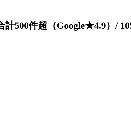
500件超（Google★4.9）/
1