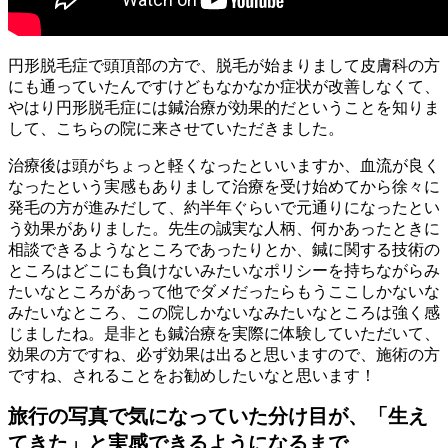
円形脱毛症で頭頂部の方で、脱毛が始まりまして皮膚科の方
にも通っていたんですけどもなかなか症状が改善しなくて、
やはり円形脱毛症には鍼治療が効果的だということを知りま
して、こちらの院に来させていただきました。
治療後は頭がちょっと軽くなったといいますか、血流が良く
なったという実感もありまして治療を受け始めてから徐々に
発毛の方が進みだして、約半年ぐらいで元通りになったとい
う効果がありました。先生の誠実な人柄、何かあったときに
相談できるようなところであったりとか、鍼に関する技術の
ところはどこにも負けないみたいなポリシーを持ちながらみ
たいなところがあって他でダメだったらもうここしかないな
みたいなところ、この院しかないなみたいなところは強く感
じましたね。是非とも鍼治療を実際に体験していただいて、
効果の方ですね、必ず効果は出ると思いますので、施術の方
ですね、されることをお勧めしたいなと思います！
旅行の写真で気になっていた分け目が、「生え
てきた」と実感できるようになるまで