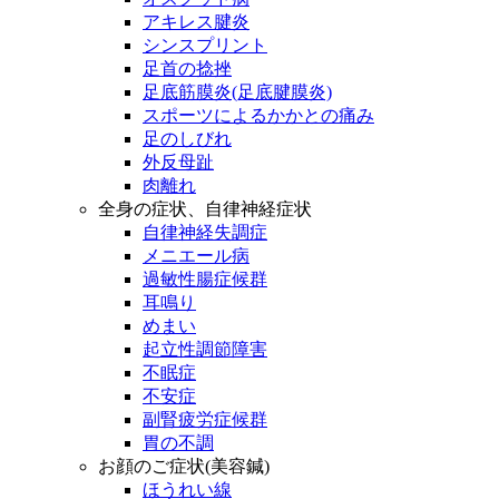
アキレス腱炎
シンスプリント
足首の捻挫
足底筋膜炎(足底腱膜炎)
スポーツによるかかとの痛み
足のしびれ
外反母趾
肉離れ
全身の症状、自律神経症状
自律神経失調症
メニエール病
過敏性腸症候群
耳鳴り
めまい
起立性調節障害
不眠症
不安症
副腎疲労症候群
胃の不調
お顔のご症状(美容鍼)
ほうれい線