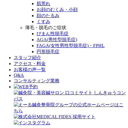
肌荒れ
お顔のむくみ・小顔
顔のたるみ
くすみ
薄毛・脱毛のご症状
びまん性脱毛症
AGA(男性型脱毛症)
FAGA(女性男性型脱毛症)・FPHL
円形脱毛症
スタッフ紹介
アクセス・料金
お客様の声一覧
Q&A
コンサルティング業務