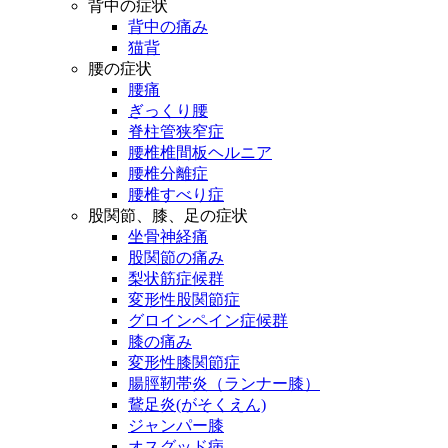
背中の症状
背中の痛み
猫背
腰の症状
腰痛
ぎっくり腰
脊柱管狭窄症
腰椎椎間板ヘルニア
腰椎分離症
腰椎すべり症
股関節、膝、足の症状
坐骨神経痛
股関節の痛み
梨状筋症候群
変形性股関節症
グロインペイン症候群
膝の痛み
変形性膝関節症
腸脛靭帯炎（ランナー膝）
鵞足炎(がそくえん)
ジャンパー膝
オスグッド病