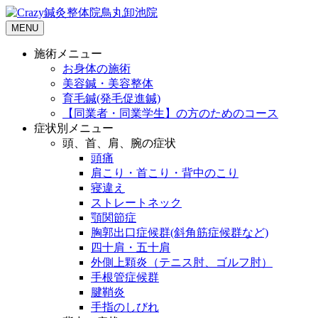
MENU
施術メニュー
お身体の施術
美容鍼・美容整体
育毛鍼(発毛促進鍼)
【同業者・同業学生】の方のためのコース
症状別メニュー
頭、首、肩、腕の症状
頭痛
肩こり・首こり・背中のこり
寝違え
ストレートネック
顎関節症
胸郭出口症候群(斜角筋症候群など)
四十肩・五十肩
外側上顆炎（テニス肘、ゴルフ肘）
手根管症候群
腱鞘炎
手指のしびれ