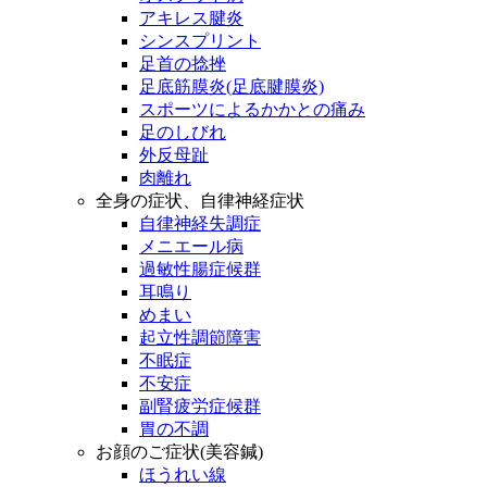
アキレス腱炎
シンスプリント
足首の捻挫
足底筋膜炎(足底腱膜炎)
スポーツによるかかとの痛み
足のしびれ
外反母趾
肉離れ
全身の症状、自律神経症状
自律神経失調症
メニエール病
過敏性腸症候群
耳鳴り
めまい
起立性調節障害
不眠症
不安症
副腎疲労症候群
胃の不調
お顔のご症状(美容鍼)
ほうれい線