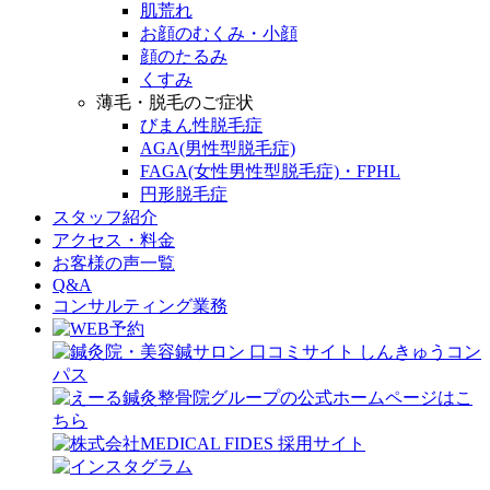
肌荒れ
お顔のむくみ・小顔
顔のたるみ
くすみ
薄毛・脱毛のご症状
びまん性脱毛症
AGA(男性型脱毛症)
FAGA(女性男性型脱毛症)・FPHL
円形脱毛症
スタッフ紹介
アクセス・料金
お客様の声一覧
Q&A
コンサルティング業務