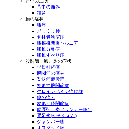
背中の症状
背中の痛み
猫背
腰の症状
腰痛
ぎっくり腰
脊柱管狭窄症
腰椎椎間板ヘルニア
腰椎分離症
腰椎すべり症
股関節、膝、足の症状
坐骨神経痛
股関節の痛み
梨状筋症候群
変形性股関節症
グロインペイン症候群
膝の痛み
変形性膝関節症
腸脛靭帯炎（ランナー膝）
鵞足炎(がそくえん)
ジャンパー膝
オスグッド病