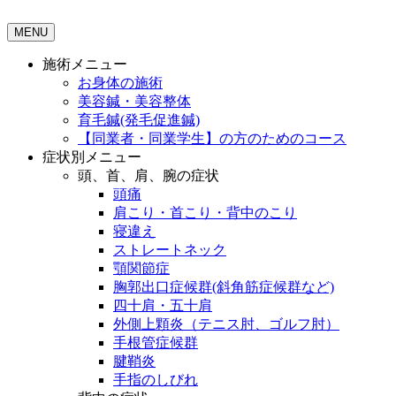
MENU
施術メニュー
お身体の施術
美容鍼・美容整体
育毛鍼(発毛促進鍼)
【同業者・同業学生】の方のためのコース
症状別メニュー
頭、首、肩、腕の症状
頭痛
肩こり・首こり・背中のこり
寝違え
ストレートネック
顎関節症
胸郭出口症候群(斜角筋症候群など)
四十肩・五十肩
外側上顆炎（テニス肘、ゴルフ肘）
手根管症候群
腱鞘炎
手指のしびれ