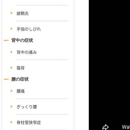
腱鞘炎
手指のしびれ
背中の症状
背中の痛み
猫背
腰の症状
腰痛
ぎっくり腰
脊柱管狭窄症