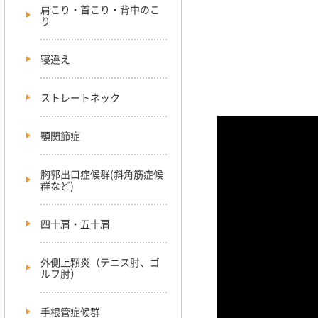
肩こり・首こり・背中のこ
り
寝違え
ストレートネック
顎関節症
胸郭出口症候群(斜角筋症候
群など)
四十肩・五十肩
外側上顆炎（テニス肘、ゴ
ルフ肘）
手根管症候群