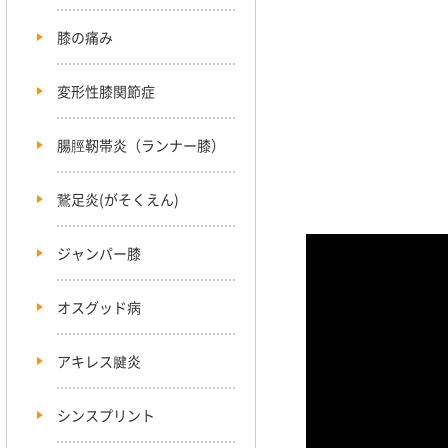
膝の痛み
変形性膝関節症
腸脛靭帯炎（ランナー膝）
鵞足炎(がそくえん)
ジャンパー膝
オスグッド病
アキレス腱炎
シンスプリント