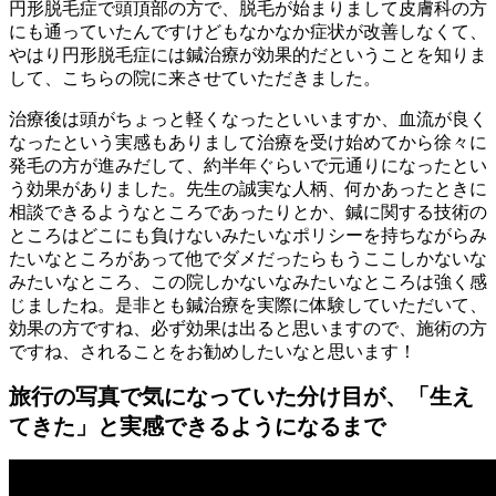
円形脱毛症で頭頂部の方で、脱毛が始まりまして皮膚科の方
にも通っていたんですけどもなかなか症状が改善しなくて、
やはり円形脱毛症には鍼治療が効果的だということを知りま
して、こちらの院に来させていただきました。
治療後は頭がちょっと軽くなったといいますか、血流が良く
なったという実感もありまして治療を受け始めてから徐々に
発毛の方が進みだして、約半年ぐらいで元通りになったとい
う効果がありました。先生の誠実な人柄、何かあったときに
相談できるようなところであったりとか、鍼に関する技術の
ところはどこにも負けないみたいなポリシーを持ちながらみ
たいなところがあって他でダメだったらもうここしかないな
みたいなところ、この院しかないなみたいなところは強く感
じましたね。是非とも鍼治療を実際に体験していただいて、
効果の方ですね、必ず効果は出ると思いますので、施術の方
ですね、されることをお勧めしたいなと思います！
旅行の写真で気になっていた分け目が、「生え
てきた」と実感できるようになるまで