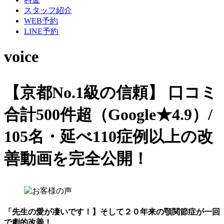
スタッフ紹介
WEB予約
LINE予約
voice
【京都No.1級の信頼】
口コミ
合計500件超（Google★4.9）/
105名・延べ110症例以上の改
善動画を完全公開！
「先生の愛が凄いです！】そして２０年来の顎関節症が一回
で劇的改善！