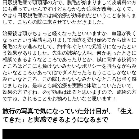
円形脱毛症で頭頂部の方で、脱毛が始まりまして皮膚科の方
にも通っていたんですけどもなかなか症状が改善しなくて、
やはり円形脱毛症には鍼治療が効果的だということを知りま
して、こちらの院に来させていただきました。
治療後は頭がちょっと軽くなったといいますか、血流が良く
なったという実感もありまして治療を受け始めてから徐々に
発毛の方が進みだして、約半年ぐらいで元通りになったとい
う効果がありました。先生の誠実な人柄、何かあったときに
相談できるようなところであったりとか、鍼に関する技術の
ところはどこにも負けないみたいなポリシーを持ちながらみ
たいなところがあって他でダメだったらもうここしかないな
みたいなところ、この院しかないなみたいなところは強く感
じましたね。是非とも鍼治療を実際に体験していただいて、
効果の方ですね、必ず効果は出ると思いますので、施術の方
ですね、されることをお勧めしたいなと思います！
旅行の写真で気になっていた分け目が、「生え
てきた」と実感できるようになるまで