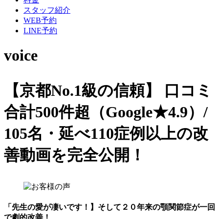
スタッフ紹介
WEB予約
LINE予約
voice
【京都No.1級の信頼】
口コミ
合計500件超（Google★4.9）/
105名・延べ110症例以上の改
善動画を完全公開！
「先生の愛が凄いです！】そして２０年来の顎関節症が一回
で劇的改善！