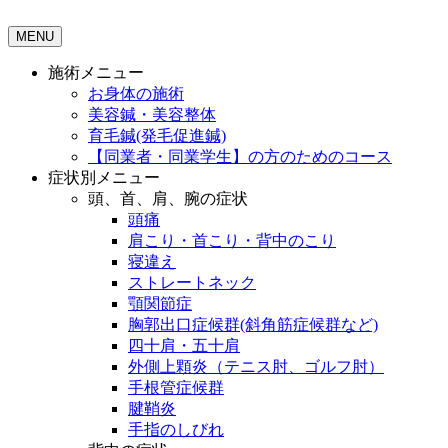
MENU
施術メニュー
お身体の施術
美容鍼・美容整体
育毛鍼(発毛促進鍼)
【同業者・同業学生】の方のためのコース
症状別メニュー
頭、首、肩、腕の症状
頭痛
肩こり・首こり・背中のこり
寝違え
ストレートネック
顎関節症
胸郭出口症候群(斜角筋症候群など)
四十肩・五十肩
外側上顆炎（テニス肘、ゴルフ肘）
手根管症候群
腱鞘炎
手指のしびれ