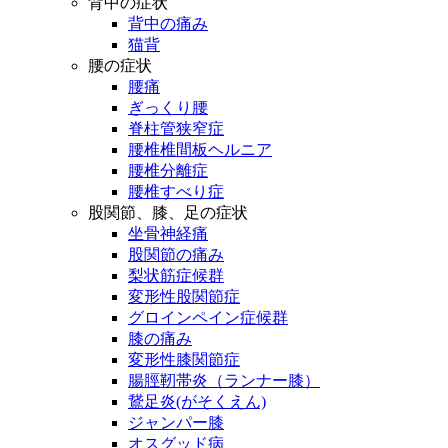
背中の症状
背中の痛み
猫背
腰の症状
腰痛
ぎっくり腰
脊柱管狭窄症
腰椎椎間板ヘルニア
腰椎分離症
腰椎すべり症
股関節、膝、足の症状
坐骨神経痛
股関節の痛み
梨状筋症候群
変形性股関節症
グロインペイン症候群
膝の痛み
変形性膝関節症
腸脛靭帯炎（ランナー膝）
鵞足炎(がそくえん)
ジャンパー膝
オスグッド病