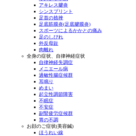
アキレス腱炎
シンスプリント
足首の捻挫
足底筋膜炎(足底腱膜炎)
スポーツによるかかとの痛み
足のしびれ
外反母趾
肉離れ
全身の症状、自律神経症状
自律神経失調症
メニエール病
過敏性腸症候群
耳鳴り
めまい
起立性調節障害
不眠症
不安症
副腎疲労症候群
胃の不調
お顔のご症状(美容鍼)
ほうれい線