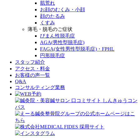
肌荒れ
お顔のむくみ・小顔
顔のたるみ
くすみ
薄毛・脱毛のご症状
びまん性脱毛症
AGA(男性型脱毛症)
FAGA(女性男性型脱毛症)・FPHL
円形脱毛症
スタッフ紹介
アクセス・料金
お客様の声一覧
Q&A
コンサルティング業務