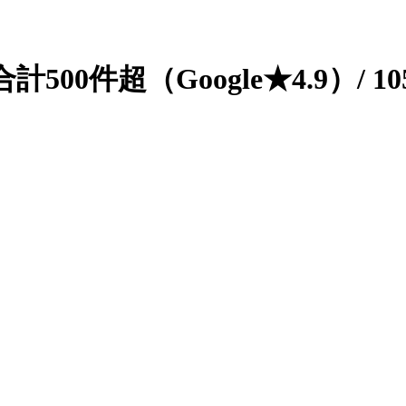
500件超（Google★4.9）/
1