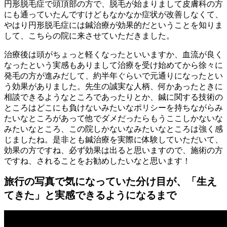
円形脱毛症で頭頂部の方で、脱毛が始まりまして皮膚科の方
にも通っていたんですけどもなかなか症状が改善しなくて、
やはり円形脱毛症には鍼治療が効果的だということを知りま
して、こちらの院に来させていただきました。
治療後は頭がちょっと軽くなったといいますか、血流が良く
なったという実感もありまして治療を受け始めてから徐々に
発毛の方が進みだして、約半年ぐらいで元通りになったとい
う効果がありました。先生の誠実な人柄、何かあったときに
相談できるようなところであったりとか、鍼に関する技術の
ところはどこにも負けないみたいなポリシーを持ちながらみ
たいなところがあって他でダメだったらもうここしかないな
みたいなところ、この院しかないなみたいなところは強く感
じましたね。是非とも鍼治療を実際に体験していただいて、
効果の方ですね、必ず効果は出ると思いますので、施術の方
ですね、されることをお勧めしたいなと思います！
旅行の写真で気になっていた分け目が、「生え
てきた」と実感できるようになるまで