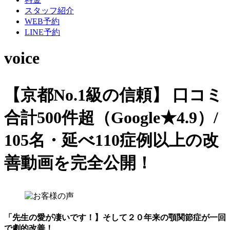
スタッフ紹介
WEB予約
LINE予約
voice
【京都No.1級の信頼】
口コミ
合計500件超（Google★4.9）/
105名・延べ110症例以上の改
善動画を完全公開！
「先生の愛が凄いです！】そして２０年来の顎関節症が一回
で劇的改善！