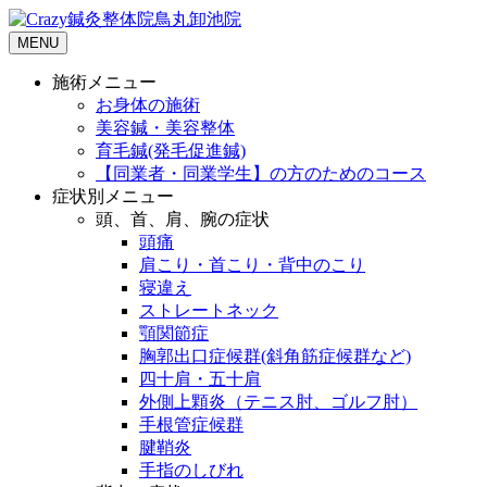
MENU
施術メニュー
お身体の施術
美容鍼・美容整体
育毛鍼(発毛促進鍼)
【同業者・同業学生】の方のためのコース
症状別メニュー
頭、首、肩、腕の症状
頭痛
肩こり・首こり・背中のこり
寝違え
ストレートネック
顎関節症
胸郭出口症候群(斜角筋症候群など)
四十肩・五十肩
外側上顆炎（テニス肘、ゴルフ肘）
手根管症候群
腱鞘炎
手指のしびれ