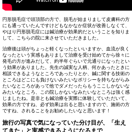
円形脱毛症で頭頂部の方で、脱毛が始まりまして皮膚科の方
にも通っていたんですけどもなかなか症状が改善しなくて、
やはり円形脱毛症には鍼治療が効果的だということを知りま
して、こちらの院に来させていただきました。
治療後は頭がちょっと軽くなったといいますか、血流が良く
なったという実感もありまして治療を受け始めてから徐々に
発毛の方が進みだして、約半年ぐらいで元通りになったとい
う効果がありました。先生の誠実な人柄、何かあったときに
相談できるようなところであったりとか、鍼に関する技術の
ところはどこにも負けないみたいなポリシーを持ちながらみ
たいなところがあって他でダメだったらもうここしかないな
みたいなところ、この院しかないなみたいなところは強く感
じましたね。是非とも鍼治療を実際に体験していただいて、
効果の方ですね、必ず効果は出ると思いますので、施術の方
ですね、されることをお勧めしたいなと思います！
旅行の写真で気になっていた分け目が、「生え
てきた」と実感できるようになるまで