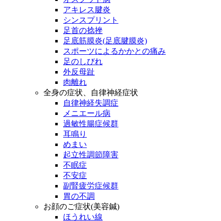
アキレス腱炎
シンスプリント
足首の捻挫
足底筋膜炎(足底腱膜炎)
スポーツによるかかとの痛み
足のしびれ
外反母趾
肉離れ
全身の症状、自律神経症状
自律神経失調症
メニエール病
過敏性腸症候群
耳鳴り
めまい
起立性調節障害
不眠症
不安症
副腎疲労症候群
胃の不調
お顔のご症状(美容鍼)
ほうれい線