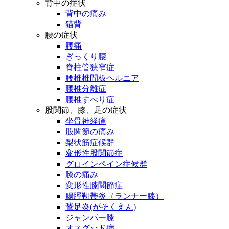
背中の症状
背中の痛み
猫背
腰の症状
腰痛
ぎっくり腰
脊柱管狭窄症
腰椎椎間板ヘルニア
腰椎分離症
腰椎すべり症
股関節、膝、足の症状
坐骨神経痛
股関節の痛み
梨状筋症候群
変形性股関節症
グロインペイン症候群
膝の痛み
変形性膝関節症
腸脛靭帯炎（ランナー膝）
鵞足炎(がそくえん)
ジャンパー膝
オスグッド病