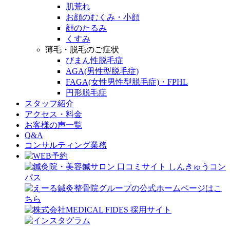
肌荒れ
お顔のむくみ・小顔
顔のたるみ
くすみ
薄毛・脱毛のご症状
びまん性脱毛症
AGA(男性型脱毛症)
FAGA(女性男性型脱毛症)・FPHL
円形脱毛症
スタッフ紹介
アクセス・料金
お客様の声一覧
Q&A
コンサルティング業務