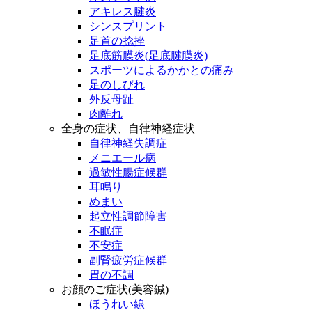
アキレス腱炎
シンスプリント
足首の捻挫
足底筋膜炎(足底腱膜炎)
スポーツによるかかとの痛み
足のしびれ
外反母趾
肉離れ
全身の症状、自律神経症状
自律神経失調症
メニエール病
過敏性腸症候群
耳鳴り
めまい
起立性調節障害
不眠症
不安症
副腎疲労症候群
胃の不調
お顔のご症状(美容鍼)
ほうれい線