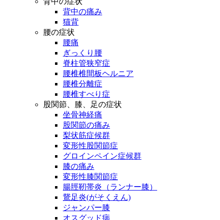
背中の症状
背中の痛み
猫背
腰の症状
腰痛
ぎっくり腰
脊柱管狭窄症
腰椎椎間板ヘルニア
腰椎分離症
腰椎すべり症
股関節、膝、足の症状
坐骨神経痛
股関節の痛み
梨状筋症候群
変形性股関節症
グロインペイン症候群
膝の痛み
変形性膝関節症
腸脛靭帯炎（ランナー膝）
鵞足炎(がそくえん)
ジャンパー膝
オスグッド病