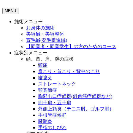
MENU
施術メニュー
お身体の施術
美容鍼・美容整体
育毛鍼(発毛促進鍼)
【同業者・同業学生】の方のためのコース
症状別メニュー
頭、首、肩、腕の症状
頭痛
肩こり・首こり・背中のこり
寝違え
ストレートネック
顎関節症
胸郭出口症候群(斜角筋症候群など)
四十肩・五十肩
外側上顆炎（テニス肘、ゴルフ肘）
手根管症候群
腱鞘炎
手指のしびれ