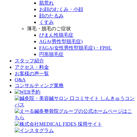
肌荒れ
お顔のむくみ・小顔
顔のたるみ
くすみ
薄毛・脱毛のご症状
びまん性脱毛症
AGA(男性型脱毛症)
FAGA(女性男性型脱毛症)・FPHL
円形脱毛症
スタッフ紹介
アクセス・料金
お客様の声一覧
Q&A
コンサルティング業務