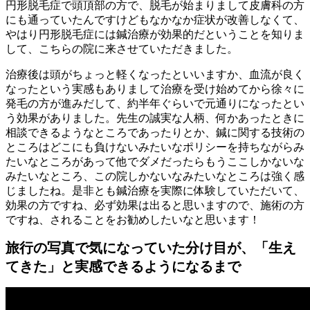
円形脱毛症で頭頂部の方で、脱毛が始まりまして皮膚科の方
にも通っていたんですけどもなかなか症状が改善しなくて、
やはり円形脱毛症には鍼治療が効果的だということを知りま
して、こちらの院に来させていただきました。
治療後は頭がちょっと軽くなったといいますか、血流が良く
なったという実感もありまして治療を受け始めてから徐々に
発毛の方が進みだして、約半年ぐらいで元通りになったとい
う効果がありました。先生の誠実な人柄、何かあったときに
相談できるようなところであったりとか、鍼に関する技術の
ところはどこにも負けないみたいなポリシーを持ちながらみ
たいなところがあって他でダメだったらもうここしかないな
みたいなところ、この院しかないなみたいなところは強く感
じましたね。是非とも鍼治療を実際に体験していただいて、
効果の方ですね、必ず効果は出ると思いますので、施術の方
ですね、されることをお勧めしたいなと思います！
旅行の写真で気になっていた分け目が、「生え
てきた」と実感できるようになるまで