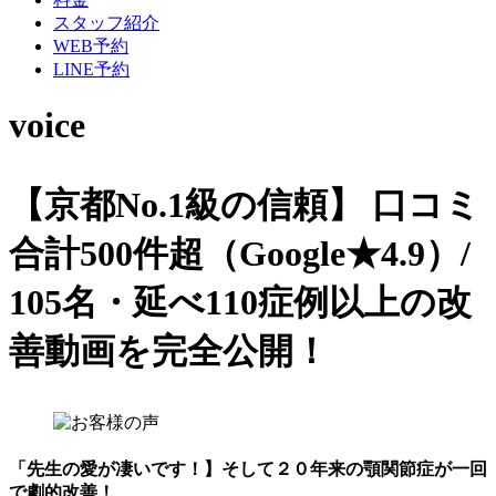
スタッフ紹介
WEB予約
LINE予約
voice
【京都No.1級の信頼】
口コミ
合計500件超（Google★4.9）/
105名・延べ110症例以上の改
善動画を完全公開！
「先生の愛が凄いです！】そして２０年来の顎関節症が一回
で劇的改善！