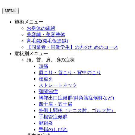
MENU
施術メニュー
お身体の施術
美容鍼・美容整体
育毛鍼(発毛促進鍼)
【同業者・同業学生】の方のためのコース
症状別メニュー
頭、首、肩、腕の症状
頭痛
肩こり・首こり・背中のこり
寝違え
ストレートネック
顎関節症
胸郭出口症候群(斜角筋症候群など)
四十肩・五十肩
外側上顆炎（テニス肘、ゴルフ肘）
手根管症候群
腱鞘炎
手指のしびれ