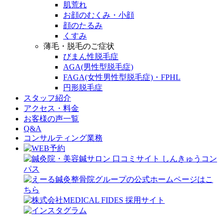
肌荒れ
お顔のむくみ・小顔
顔のたるみ
くすみ
薄毛・脱毛のご症状
びまん性脱毛症
AGA(男性型脱毛症)
FAGA(女性男性型脱毛症)・FPHL
円形脱毛症
スタッフ紹介
アクセス・料金
お客様の声一覧
Q&A
コンサルティング業務