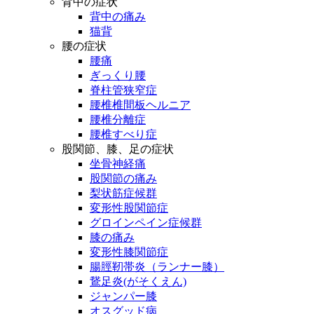
背中の症状
背中の痛み
猫背
腰の症状
腰痛
ぎっくり腰
脊柱管狭窄症
腰椎椎間板ヘルニア
腰椎分離症
腰椎すべり症
股関節、膝、足の症状
坐骨神経痛
股関節の痛み
梨状筋症候群
変形性股関節症
グロインペイン症候群
膝の痛み
変形性膝関節症
腸脛靭帯炎（ランナー膝）
鵞足炎(がそくえん)
ジャンパー膝
オスグッド病