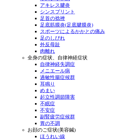
アキレス腱炎
シンスプリント
足首の捻挫
足底筋膜炎(足底腱膜炎)
スポーツによるかかとの痛み
足のしびれ
外反母趾
肉離れ
全身の症状、自律神経症状
自律神経失調症
メニエール病
過敏性腸症候群
耳鳴り
めまい
起立性調節障害
不眠症
不安症
副腎疲労症候群
胃の不調
お顔のご症状(美容鍼)
ほうれい線